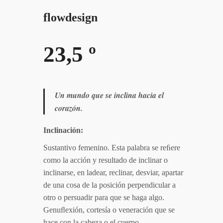
flowdesign
23,5 º
Un mundo que se inclina hacia el
corazón.
Inclinación:
Sustantivo
femenino.
Esta
palabra
se
reﬁere
como
la
acción
y
resultado
de
inclinar o
inclinarse, en
ladear, reclinar,
desviar, apartar
de una
cosa de
la posición
perpendicular a
otro o
persuadir para
que se
haga algo.
Genuﬂexión, cortesía
o
veneración que se
hace con la cabeza o el cuerpo.